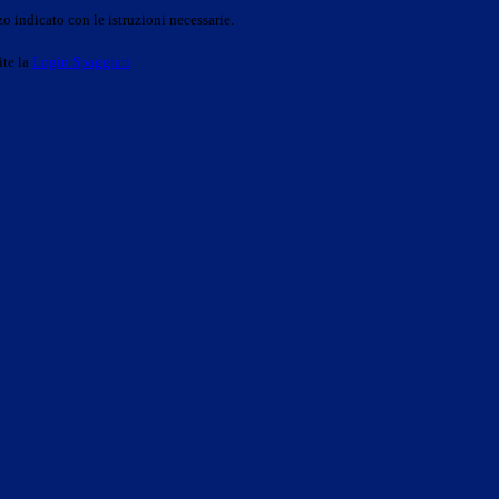
o indicato con le istruzioni necessarie.
ite la
Login Spaggiari