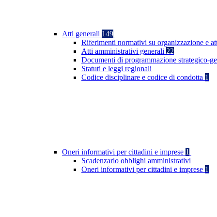
Atti generali
149
Riferimenti normativi su organizzazione e at
Atti amministrativi generali
22
Documenti di programmazione strategico-ge
Statuti e leggi regionali
Codice disciplinare e codice di condotta
1
Oneri informativi per cittadini e imprese
1
Scadenzario obblighi amministrativi
Oneri informativi per cittadini e imprese
1