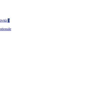
tività
3
stionale