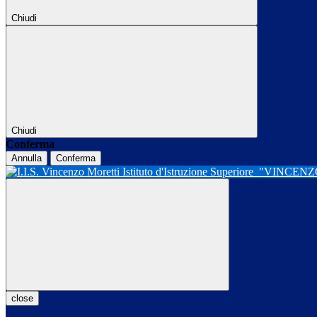
Chiudi
Chiudi
Conferma
Annulla
Conferma
Istituto d'Istruzione Superiore
"VINCENZ
close