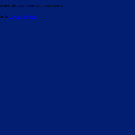
o indicato con le istruzioni necessarie.
ite la
Login Spaggiari