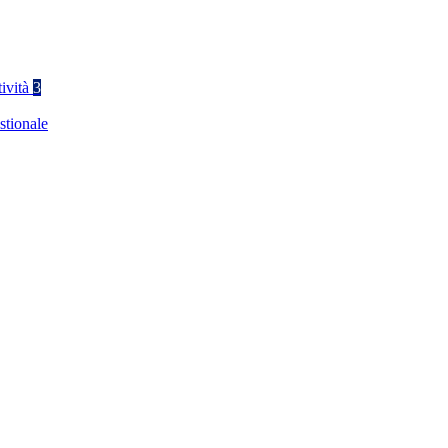
tività
3
stionale