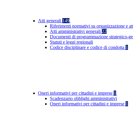
Atti generali
149
Riferimenti normativi su organizzazione e at
Atti amministrativi generali
22
Documenti di programmazione strategico-ge
Statuti e leggi regionali
Codice disciplinare e codice di condotta
1
Oneri informativi per cittadini e imprese
1
Scadenzario obblighi amministrativi
Oneri informativi per cittadini e imprese
1