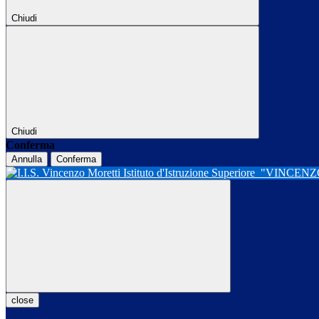
Chiudi
Chiudi
Conferma
Annulla
Conferma
Istituto d'Istruzione Superiore
"VINCENZ
close