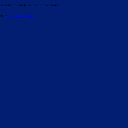
o indicato con le istruzioni necessarie.
ite la
Login Spaggiari