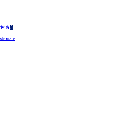
tività
3
stionale