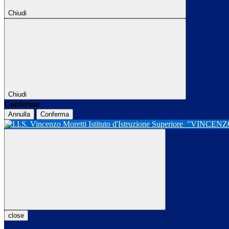
Chiudi
Chiudi
Conferma
Annulla
Conferma
Istituto d'Istruzione Superiore
"VINCENZ
close