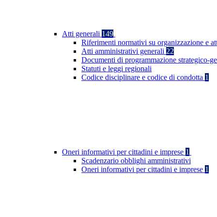
Atti generali
149
Riferimenti normativi su organizzazione e at
Atti amministrativi generali
22
Documenti di programmazione strategico-ge
Statuti e leggi regionali
Codice disciplinare e codice di condotta
1
Oneri informativi per cittadini e imprese
1
Scadenzario obblighi amministrativi
Oneri informativi per cittadini e imprese
1