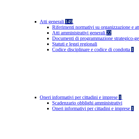
Atti generali
149
Riferimenti normativi su organizzazione e at
Atti amministrativi generali
22
Documenti di programmazione strategico-ge
Statuti e leggi regionali
Codice disciplinare e codice di condotta
1
Oneri informativi per cittadini e imprese
1
Scadenzario obblighi amministrativi
Oneri informativi per cittadini e imprese
1