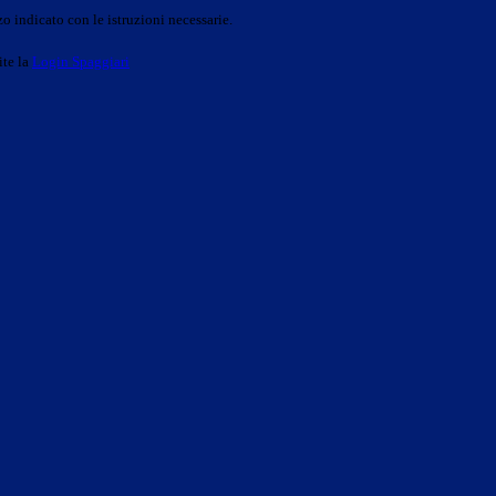
o indicato con le istruzioni necessarie.
ite la
Login Spaggiari