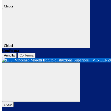
Chiudi
Chiudi
Conferma
Annulla
Conferma
Istituto d'Istruzione Superiore
"VINCENZ
close