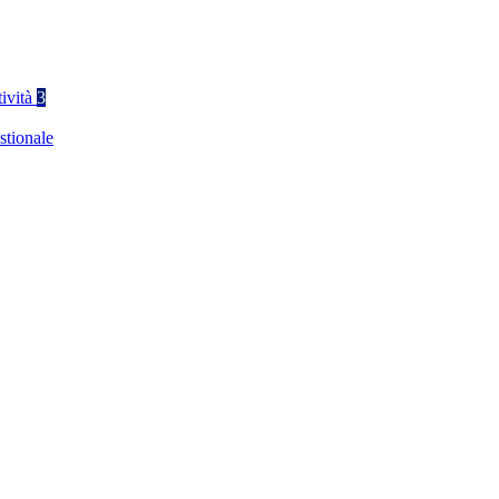
tività
3
stionale