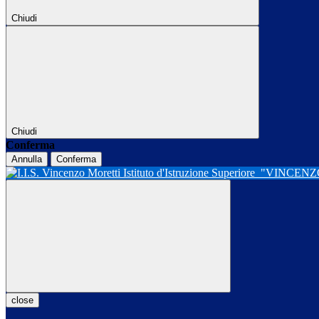
Chiudi
Chiudi
Conferma
Annulla
Conferma
Istituto d'Istruzione Superiore
"VINCENZ
close