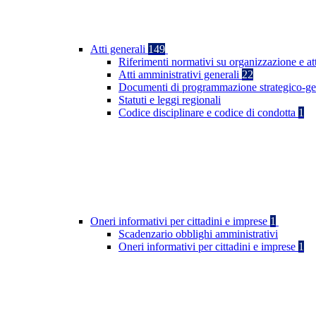
Atti generali
149
Riferimenti normativi su organizzazione e at
Atti amministrativi generali
22
Documenti di programmazione strategico-ge
Statuti e leggi regionali
Codice disciplinare e codice di condotta
1
Oneri informativi per cittadini e imprese
1
Scadenzario obblighi amministrativi
Oneri informativi per cittadini e imprese
1