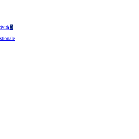
tività
3
stionale