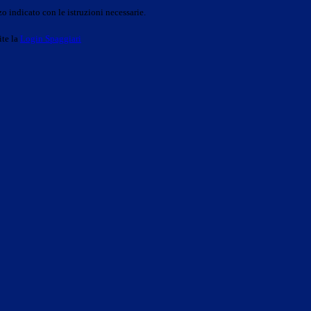
o indicato con le istruzioni necessarie.
ite la
Login Spaggiari