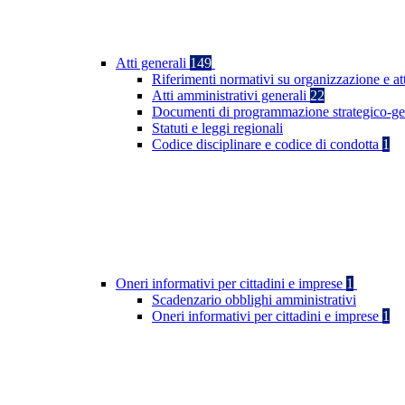
Atti generali
149
Riferimenti normativi su organizzazione e at
Atti amministrativi generali
22
Documenti di programmazione strategico-ge
Statuti e leggi regionali
Codice disciplinare e codice di condotta
1
Oneri informativi per cittadini e imprese
1
Scadenzario obblighi amministrativi
Oneri informativi per cittadini e imprese
1