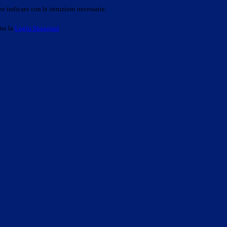
o indicato con le istruzioni necessarie.
ite la
Login Spaggiari