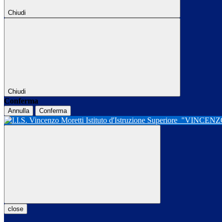
Chiudi
Chiudi
Conferma
Annulla
Conferma
Istituto d'Istruzione Superiore
"VINCENZ
close