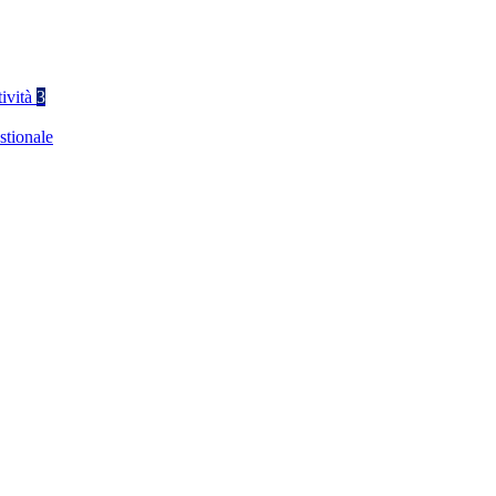
tività
3
stionale