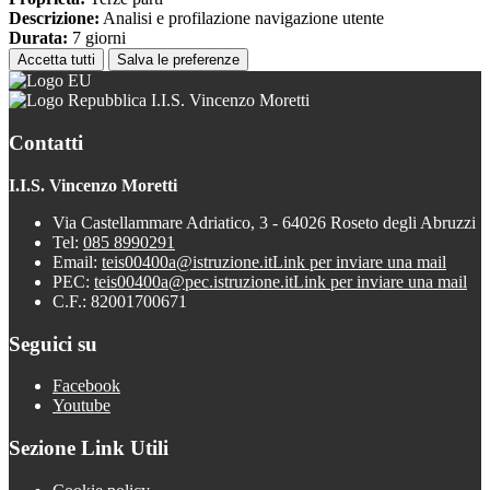
Descrizione:
Analisi e profilazione navigazione utente
Durata:
7 giorni
Accetta tutti
Salva le preferenze
I.I.S. Vincenzo Moretti
Contatti
I.I.S. Vincenzo Moretti
Via Castellammare Adriatico, 3 - 64026 Roseto degli Abruzzi
Tel:
085 8990291
Email:
teis00400a@istruzione.it
Link per inviare una mail
PEC:
teis00400a@pec.istruzione.it
Link per inviare una mail
C.F.: 82001700671
Seguici su
Facebook
Youtube
Sezione Link Utili