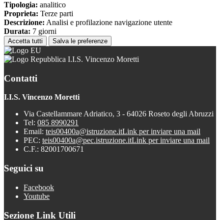
Tipologia:
analitico
Proprieta:
Terze parti
Descrizione:
Analisi e profilazione navigazione utente
Durata:
7 giorni
Accetta tutti
Salva le preferenze
I.I.S. Vincenzo Moretti
Contatti
I.I.S. Vincenzo Moretti
Via Castellammare Adriatico, 3 - 64026 Roseto degli Abruzzi
Tel:
085 8990291
Email:
teis00400a@istruzione.it
Link per inviare una mail
PEC:
teis00400a@pec.istruzione.it
Link per inviare una mail
C.F.: 82001700671
Seguici su
Facebook
Youtube
Sezione Link Utili