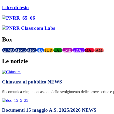
Libri di testo
Box
AFMQ
AFMS
AFM
SIA
TUR
CAT
CMB
GRAF
MAT
IAMI
Le notizie
Chiusura al pubblico
NEWS
Si comunica che, in occasione dello svolgimento delle prove scritte e 
Documenti 15 maggio A.S. 2025/2026
NEWS