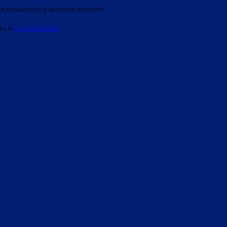
o indicato con le istruzioni necessarie.
ite la
Login Spaggiari