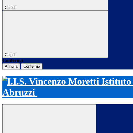
Chiudi
Chiudi
Conferma
Annulla
Conferma
Istitut
Abruzzi