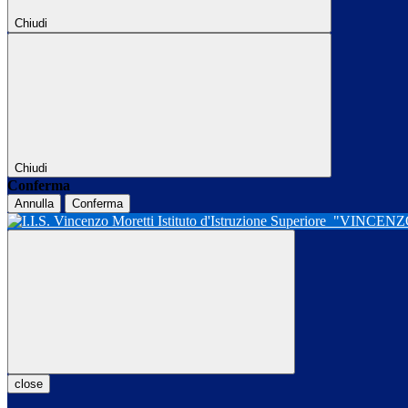
Chiudi
Chiudi
Conferma
Annulla
Conferma
Istituto d'Istruzione Superiore
"VINCENZ
close