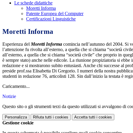
Le schede didattiche
Moretti Informa
Patente Europea del Computer
Certificazioni Linguistiche
Moretti Informa
Esperienza del
Moretti Informa
comincia nell’autunno del 2004. Si vo
l’attenzione fu rivolta all’esterno, a quella che si chiama “società civ
all’esterno, a quella che si chiama “società civile” che proprio in que
è sempre stato) anche nelle edicole. La riunione propiziatoria si ebbe i
redazione e si mostrarono subito entusiasti. Anche chi successe al pro
preside prof.ssa Elisabetta Di Gregorio. I numeri della nostra pubblicaz
studenti in redazione 76, articolisti 128. Sin dall’inizio la testata è re
Caricamento...
Notizie
Questo sito o gli strumenti terzi da questo utilizzati si avvalgono di coo
Personalizza
Rifiuta tutti
i cookies
Accetta tutti
i cookies
Gestione cookie
In questa schermata è possibile scegliere quali cookie consentire.