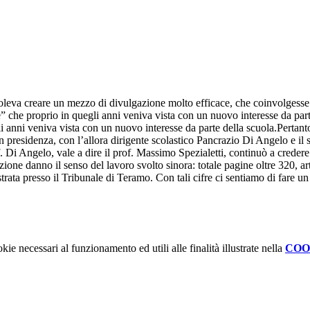
leva creare un mezzo di divulgazione molto efficace, che coinvolgesse i
ile” che proprio in quegli anni veniva vista con un nuovo interesse da par
gli anni veniva vista con un nuovo interesse da parte della scuola.Pertan
n presidenza, con l’allora dirigente scolastico Pancrazio Di Angelo e il 
f. Di Angelo, vale a dire il prof. Massimo Spezialetti, continuò a crede
ione danno il senso del lavoro svolto sinora: totale pagine oltre 320, art
gistrata presso il Tribunale di Teramo. Con tali cifre ci sentiamo di fare u
kie necessari al funzionamento ed utili alle finalità illustrate nella
COO