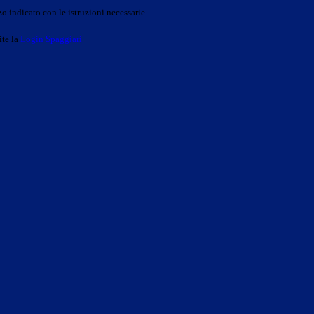
o indicato con le istruzioni necessarie.
ite la
Login Spaggiari