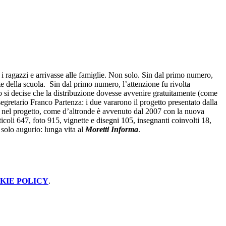
 ragazzi e arrivasse alle famiglie. Non solo. Sin dal primo numero,
te della scuola. Sin dal primo numero, l’attenzione fu rivolta
to si decise che la distribuzione dovesse avvenire gratuitamente (come
segretario Franco Partenza: i due vararono il progetto presentato dalla
re nel progetto, come d’altronde è avvenuto dal 2007 con la nuova
icoli 647, foto 915, vignette e disegni 105, insegnanti coinvolti 18,
n solo augurio: lunga vita al
Moretti Informa
.
KIE POLICY
.