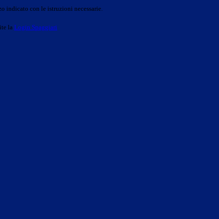
o indicato con le istruzioni necessarie.
ite la
Login Spaggiari