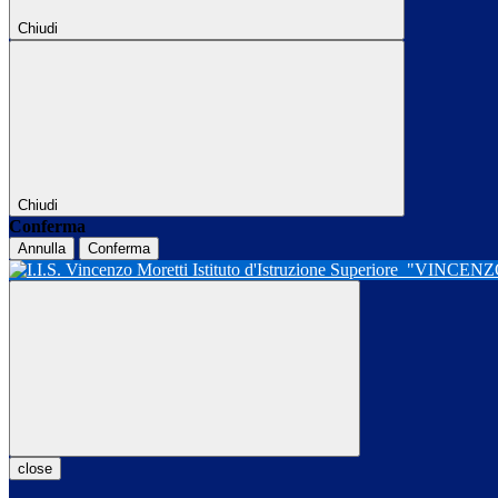
Chiudi
Chiudi
Conferma
Annulla
Conferma
Istituto d'Istruzione Superiore
"VINCENZ
close