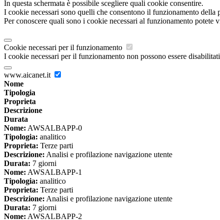
In questa schermata è possibile scegliere quali cookie consentire.
I cookie necessari sono quelli che consentono il funzionamento della pi
Per conoscere quali sono i cookie necessari al funzionamento potete v
Cookie necessari per il funzionamento
I cookie necessari per il funzionamento non possono essere disabilitati.
www.aicanet.it
Nome
Tipologia
Proprieta
Descrizione
Durata
Nome:
AWSALBAPP-0
Tipologia:
analitico
Proprieta:
Terze parti
Descrizione:
Analisi e profilazione navigazione utente
Durata:
7 giorni
Nome:
AWSALBAPP-1
Tipologia:
analitico
Proprieta:
Terze parti
Descrizione:
Analisi e profilazione navigazione utente
Durata:
7 giorni
Nome:
AWSALBAPP-2