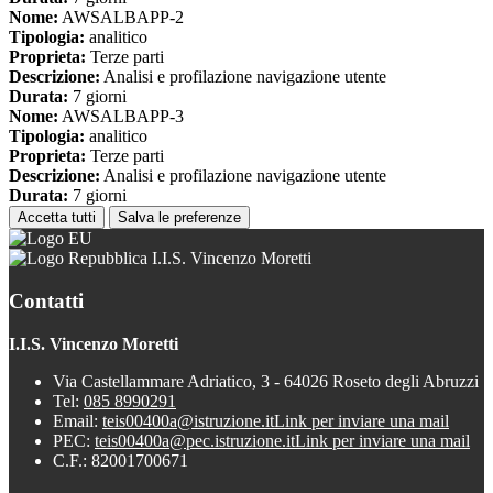
Nome:
AWSALBAPP-2
Tipologia:
analitico
Proprieta:
Terze parti
Descrizione:
Analisi e profilazione navigazione utente
Durata:
7 giorni
Nome:
AWSALBAPP-3
Tipologia:
analitico
Proprieta:
Terze parti
Descrizione:
Analisi e profilazione navigazione utente
Durata:
7 giorni
Accetta tutti
Salva le preferenze
I.I.S. Vincenzo Moretti
Contatti
I.I.S. Vincenzo Moretti
Via Castellammare Adriatico, 3 - 64026 Roseto degli Abruzzi
Tel:
085 8990291
Email:
teis00400a@istruzione.it
Link per inviare una mail
PEC:
teis00400a@pec.istruzione.it
Link per inviare una mail
C.F.: 82001700671