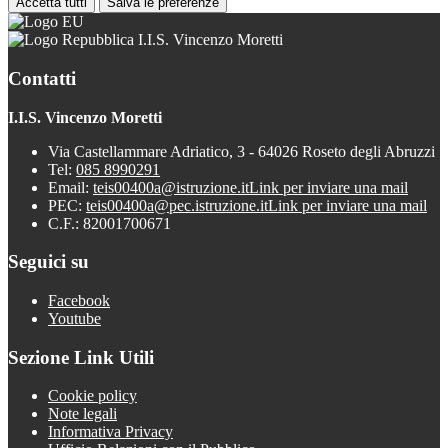
Accetta tutti
Salva le preferenze
I.I.S. Vincenzo Moretti
Contatti
I.I.S. Vincenzo Moretti
Via Castellammare Adriatico, 3 - 64026 Roseto degli Abruzzi
Tel:
085 8990291
Email:
teis00400a@istruzione.it
Link per inviare una mail
PEC:
teis00400a@pec.istruzione.it
Link per inviare una mail
C.F.: 82001700671
Seguici su
Facebook
Youtube
Sezione Link Utili
Cookie policy
Note legali
Informativa Privacy