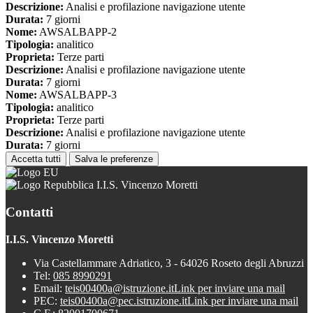
Descrizione:
Analisi e profilazione navigazione utente
Durata:
7 giorni
Nome:
AWSALBAPP-2
Tipologia:
analitico
Proprieta:
Terze parti
Descrizione:
Analisi e profilazione navigazione utente
Durata:
7 giorni
Nome:
AWSALBAPP-3
Tipologia:
analitico
Proprieta:
Terze parti
Descrizione:
Analisi e profilazione navigazione utente
Durata:
7 giorni
Accetta tutti
Salva le preferenze
I.I.S. Vincenzo Moretti
Contatti
I.I.S. Vincenzo Moretti
Via Castellammare Adriatico, 3 - 64026 Roseto degli Abruzzi
Tel:
085 8990291
Email:
teis00400a@istruzione.it
Link per inviare una mail
PEC:
teis00400a@pec.istruzione.it
Link per inviare una mail