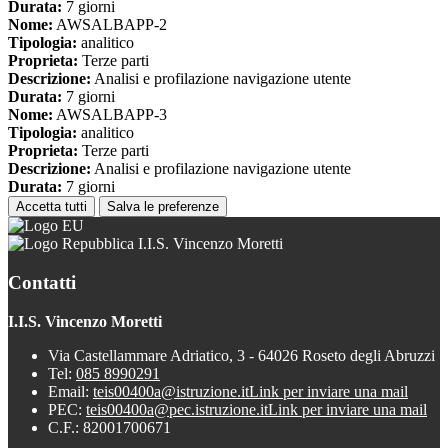
Durata:
7 giorni
Nome:
AWSALBAPP-2
Tipologia:
analitico
Proprieta:
Terze parti
Descrizione:
Analisi e profilazione navigazione utente
Durata:
7 giorni
Nome:
AWSALBAPP-3
Tipologia:
analitico
Proprieta:
Terze parti
Descrizione:
Analisi e profilazione navigazione utente
Durata:
7 giorni
Accetta tutti
Salva le preferenze
I.I.S. Vincenzo Moretti
Contatti
I.I.S. Vincenzo Moretti
Via Castellammare Adriatico, 3 - 64026 Roseto degli Abruzzi
Tel:
085 8990291
Email:
teis00400a@istruzione.it
Link per inviare una mail
PEC:
teis00400a@pec.istruzione.it
Link per inviare una mail
C.F.: 82001700671