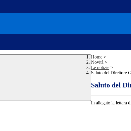
Home
>
Novità
>
Le notizie
>
Saluto del Direttore
Saluto del D
In allegato la letter