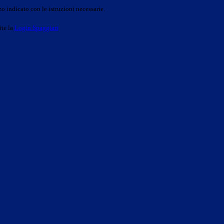
o indicato con le istruzioni necessarie.
ite la
Login Spaggiari