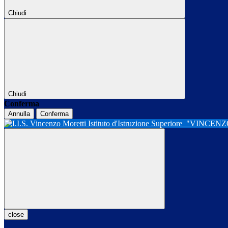
Chiudi
Chiudi
Conferma
Annulla
Conferma
Istituto d'Istruzione Superiore
"VINCENZ
close