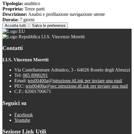
Tipologia:
analitico
Proprieta:
Terze parti
Descrizione:
Analisi e profilazione navigazione utente
Durata:
7 giorni
Accetta tutti
Salva le preferenze
I.I.S. Vincenzo Moretti
Contatti
I.I.S. Vincenzo Moretti
Via Castellammare Adriatico, 3 - 64026 Roseto degli Abruzzi
Tel:
085 8990291
Email:
teis00400a@istruzione.it
Link per inviare una mail
PEC:
teis00400a@pec.istruzione.it
Link per inviare una mail
C.F.: 82001700671
Seguici su
Facebook
Youtube
Sezione Link Utili