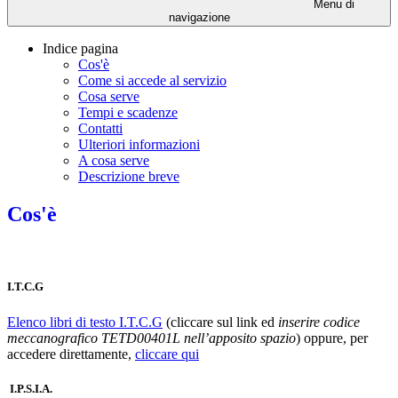
Menu di
navigazione
Indice pagina
Cos'è
Come si accede al servizio
Cosa serve
Tempi e scadenze
Contatti
Ulteriori informazioni
A cosa serve
Descrizione breve
Cos'è
I.T.C.G
Elenco libri di testo I.T.C.G
(cliccare sul link ed
inserire codice
meccanografico TETD00401L nell’apposito spazio
) oppure, per
accedere direttamente,
cliccare qui
I.P.S.I.A.