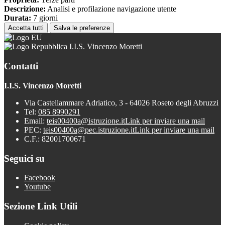
Descrizione:
Analisi e profilazione navigazione utente
Durata:
7 giorni
Accetta tutti
Salva le preferenze
I.I.S. Vincenzo Moretti
Contatti
I.I.S. Vincenzo Moretti
Via Castellammare Adriatico, 3 - 64026 Roseto degli Abruzzi
Tel:
085 8990291
Email:
teis00400a@istruzione.it
Link per inviare una mail
PEC:
teis00400a@pec.istruzione.it
Link per inviare una mail
C.F.: 82001700671
Seguici su
Facebook
Youtube
Sezione Link Utili