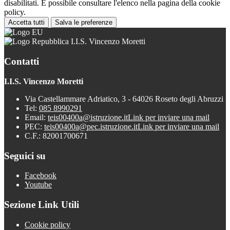
disabilitati. È possibile consultare l'elenco nella pagina della cookie
policy.
Accetta tutti
Salva le preferenze
I.I.S. Vincenzo Moretti
Contatti
I.I.S. Vincenzo Moretti
Via Castellammare Adriatico, 3 - 64026 Roseto degli Abruzzi
Tel:
085 8990291
Email:
teis00400a@istruzione.it
Link per inviare una mail
PEC:
teis00400a@pec.istruzione.it
Link per inviare una mail
C.F.: 82001700671
Seguici su
Facebook
Youtube
Sezione Link Utili
Cookie policy