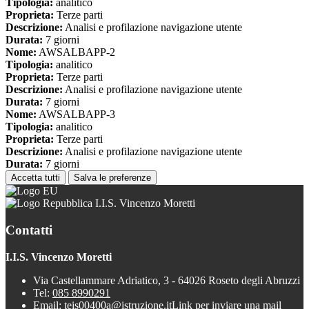
Tipologia:
analitico
Proprieta:
Terze parti
Descrizione:
Analisi e profilazione navigazione utente
Durata:
7 giorni
Nome:
AWSALBAPP-2
Tipologia:
analitico
Proprieta:
Terze parti
Descrizione:
Analisi e profilazione navigazione utente
Durata:
7 giorni
Nome:
AWSALBAPP-3
Tipologia:
analitico
Proprieta:
Terze parti
Descrizione:
Analisi e profilazione navigazione utente
Durata:
7 giorni
Accetta tutti
Salva le preferenze
I.I.S. Vincenzo Moretti
Contatti
I.I.S. Vincenzo Moretti
Via Castellammare Adriatico, 3 - 64026 Roseto degli Abruzzi
Tel:
085 8990291
Email:
teis00400a@istruzione.it
Link per inviare una mail