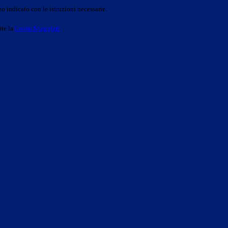
o indicato con le istruzioni necessarie.
ite la
Login Spaggiari