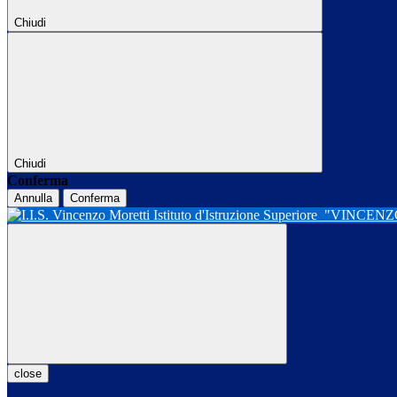
Chiudi
Chiudi
Conferma
Annulla
Conferma
Istituto d'Istruzione Superiore
"VINCENZ
close