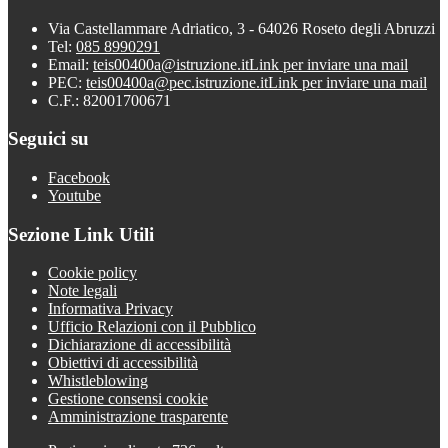
Via Castellammare Adriatico, 3 - 64026 Roseto degli Abruzzi
Tel:
085 8990291
Email:
teis00400a@istruzione.it
Link per inviare una mail
PEC:
teis00400a@pec.istruzione.it
Link per inviare una mail
C.F.: 82001700671
Seguici su
Facebook
Youtube
Sezione Link Utili
Cookie policy
Note legali
Informativa Privacy
Ufficio Relazioni con il Pubblico
Dichiarazione di accessibilità
Obiettivi di accessibilità
Whistleblowing
Gestione consensi cookie
Amministrazione trasparente