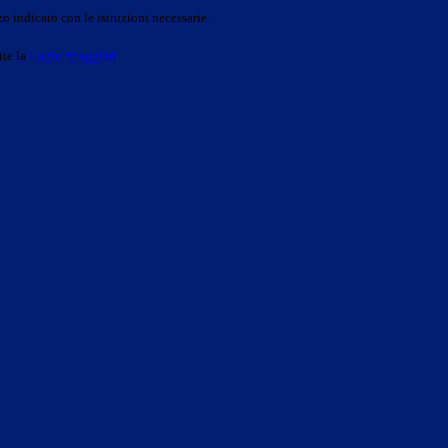
o indicato con le istruzioni necessarie.
ite la
Login Spaggiari