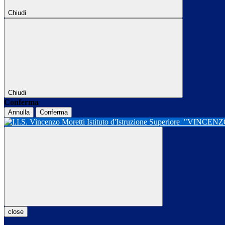
Chiudi
Chiudi
Conferma
Annulla
Conferma
Istituto d'Istruzione Superiore
"VINCENZ
close