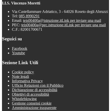
I.I.S. Vincenzo Moretti
Via Castellammare Adriatico, 3 - 64026 Roseto degli Abruzzi
Tel:
085 8990291
Email:
teis00400a@istruzione.it
Link per inviare una mail
PEC:
teis00400a@pec.istruzione.it
Link per inviare una mail
C.F.: 82001700671
Seguici su
Facebook
Youtube
Sezione Link Utili
Cookie policy
Note legali
Informativa Privacy
Ufficio Relazioni con il Pubblico
Dichiarazione di accessibilità
Obiettivi di accessibilità
Whistleblowing
Gestione consensi cookie
Amministrazione trasparente