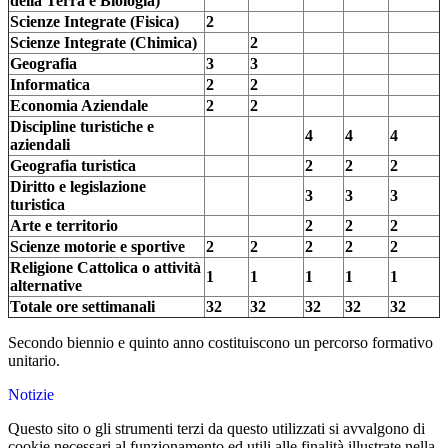
della Terra e Biologia)
Scienze Integrate (Fisica)
2
Scienze Integrate (Chimica)
2
Geografia
3
3
Informatica
2
2
Economia Aziendale
2
2
Discipline turistiche e
4
4
4
aziendali
Geografia turistica
2
2
2
Diritto e legislazione
3
3
3
turistica
Arte e territorio
2
2
2
Scienze motorie e sportive
2
2
2
2
2
Religione Cattolica o attività
1
1
1
1
1
alternative
Totale ore settimanali
32
32
32
32
32
Secondo biennio e quinto anno costituiscono un percorso formativo
unitario.
Notizie
Questo sito o gli strumenti terzi da questo utilizzati si avvalgono di
cookie necessari al funzionamento ed utili alle finalità illustrate nella