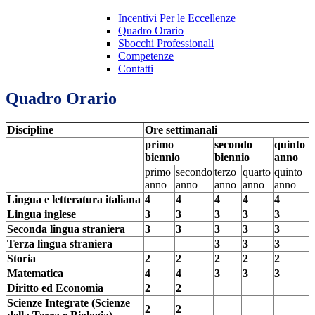
Incentivi Per le Eccellenze
Quadro Orario
Sbocchi Professionali
Competenze
Contatti
Quadro Orario
Discipline
Ore settimanali
primo
secondo
quinto
biennio
biennio
anno
primo
secondo
terzo
quarto
quinto
anno
anno
anno
anno
anno
Lingua e letteratura italiana
4
4
4
4
4
Lingua inglese
3
3
3
3
3
Seconda lingua straniera
3
3
3
3
3
Terza lingua straniera
3
3
3
Storia
2
2
2
2
2
Matematica
4
4
3
3
3
Diritto ed Economia
2
2
Scienze Integrate (Scienze
2
2