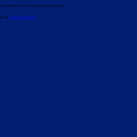
o indicato con le istruzioni necessarie.
ite la
Login Spaggiari