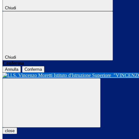
Chiudi
Chiudi
Conferma
Annulla
Conferma
Istituto d'Istruzione Superiore
"VINCENZ
close