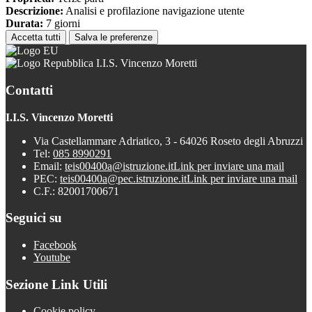
Descrizione:
Analisi e profilazione navigazione utente
Durata:
7 giorni
Accetta tutti
Salva le preferenze
I.I.S. Vincenzo Moretti
Contatti
I.I.S. Vincenzo Moretti
Via Castellammare Adriatico, 3 - 64026 Roseto degli Abruzzi
Tel:
085 8990291
Email:
teis00400a@istruzione.it
Link per inviare una mail
PEC:
teis00400a@pec.istruzione.it
Link per inviare una mail
C.F.: 82001700671
Seguici su
Facebook
Youtube
Sezione Link Utili
Cookie policy