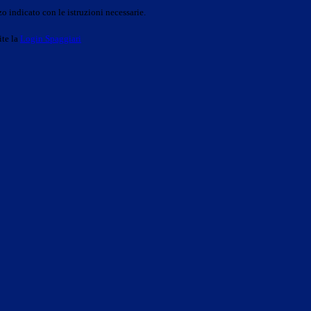
o indicato con le istruzioni necessarie.
ite la
Login Spaggiari