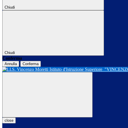
Chiudi
Chiudi
Conferma
Annulla
Conferma
Istituto d'Istruzione Superiore
"VINCENZ
close