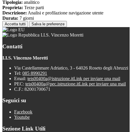
Tipologia:
analitico
Proprieta:
Terze parti
Descrizione:
Analisi e profilazione navigazione utente
Durata:
7 giorni
Accetta tutti
Salva le preferenze
I.I.S. Vincenzo Moretti
Contatti
I.I.S. Vincenzo Moretti
Via Castellammare Adriatico, 3 - 64026 Roseto degli Abruzzi
Tel:
085 8990291
Email:
teis00400a@istruzione.it
Link per inviare una mail
PEC:
teis00400a@pec.istruzione.it
Link per inviare una mail
C.F.: 82001700671
Seguici su
Facebook
Youtube
Sezione Link Utili