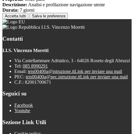
Descrizione:
Analisi e profilazione navigazione utente
Durata:
7 giorni
Accetta tutti
Salva le preferenze
I.I.S. Vincenzo Moretti
Contatti
I.I.S. Vincenzo Moretti
Via Castellammare Adriatico, 3 - 64026 Roseto degli Abruzzi
Tel:
085 8990291
Email:
teis00400a@istruzione.it
Link per inviare una mail
PEC:
teis00400a@pec.istruzione.it
Link per inviare una mail
C.F.: 82001700671
Seguici su
Facebook
Youtube
Sezione Link Utili
Cookie policy