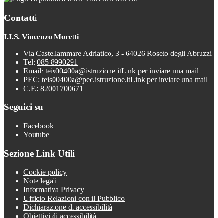
Contatti
I.I.S. Vincenzo Moretti
Via Castellammare Adriatico, 3 - 64026 Roseto degli Abruzzi
Tel:
085 8990291
Email:
teis00400a@istruzione.it
Link per inviare una mail
PEC:
teis00400a@pec.istruzione.it
Link per inviare una mail
C.F.: 82001700671
Seguici su
Facebook
Youtube
Sezione Link Utili
Cookie policy
Note legali
Informativa Privacy
Ufficio Relazioni con il Pubblico
Dichiarazione di accessibilità
Obiettivi di accessibilità