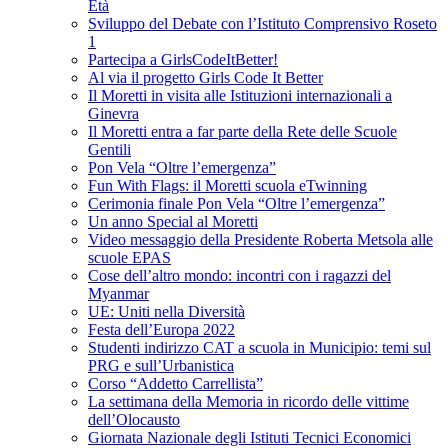
Età
Sviluppo del Debate con l’Istituto Comprensivo Roseto
1
Partecipa a GirlsCodeItBetter!
Al via il progetto Girls Code It Better
Il Moretti in visita alle Istituzioni internazionali a
Ginevra
Il Moretti entra a far parte della Rete delle Scuole
Gentili
Pon Vela “Oltre l’emergenza”
Fun With Flags: il Moretti scuola eTwinning
Cerimonia finale Pon Vela “Oltre l’emergenza”
Un anno Special al Moretti
Video messaggio della Presidente Roberta Metsola alle
scuole EPAS
Cose dell’altro mondo: incontri con i ragazzi del
Myanmar
UE: Uniti nella Diversità
Festa dell’Europa 2022
Studenti indirizzo CAT a scuola in Municipio: temi sul
PRG e sull’Urbanistica
Corso “Addetto Carrellista”
La settimana della Memoria in ricordo delle vittime
dell’Olocausto
Giornata Nazionale degli Istituti Tecnici Economici