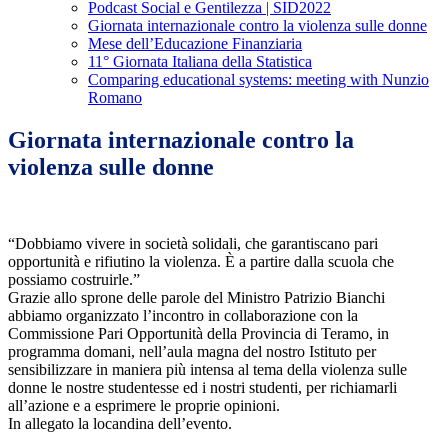
Podcast Social e Gentilezza | SID2022
Giornata internazionale contro la violenza sulle donne
Mese dell’Educazione Finanziaria
11° Giornata Italiana della Statistica
Comparing educational systems: meeting with Nunzio
Romano
Giornata internazionale contro la
violenza sulle donne
“Dobbiamo vivere in società solidali, che garantiscano pari
opportunità e rifiutino la violenza. È a partire dalla scuola che
possiamo costruirle.”
Grazie allo sprone delle parole del Ministro Patrizio Bianchi
abbiamo organizzato l’incontro in collaborazione con la
Commissione Pari Opportunità della Provincia di Teramo, in
programma domani, nell’aula magna del nostro Istituto per
sensibilizzare in maniera più intensa al tema della violenza sulle
donne le nostre studentesse ed i nostri studenti, per richiamarli
all’azione e a esprimere le proprie opinioni.
In allegato la locandina dell’evento.