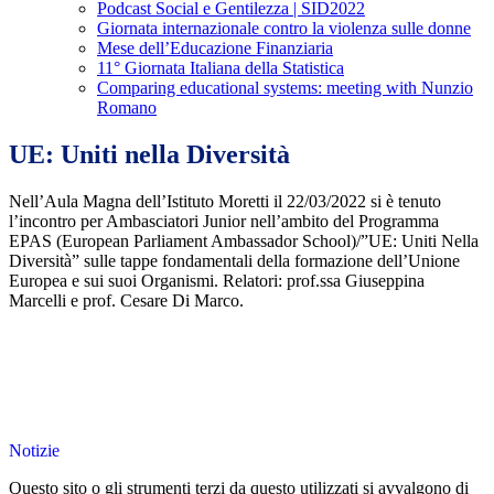
Podcast Social e Gentilezza | SID2022
Giornata internazionale contro la violenza sulle donne
Mese dell’Educazione Finanziaria
11° Giornata Italiana della Statistica
Comparing educational systems: meeting with Nunzio
Romano
UE: Uniti nella Diversità
Nell’Aula Magna dell’Istituto Moretti il 22/03/2022 si è tenuto
l’incontro per Ambasciatori Junior nell’ambito del Programma
EPAS (European Parliament Ambassador School)/”UE: Uniti Nella
Diversità” sulle tappe fondamentali della formazione dell’Unione
Europea e sui suoi Organismi. Relatori: prof.ssa Giuseppina
Marcelli e prof. Cesare Di Marco.
Notizie
Questo sito o gli strumenti terzi da questo utilizzati si avvalgono di