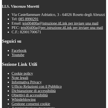
I.I.S. Vincenzo Moretti
Via Castellammare Adriatico, 3 - 64026 Roseto degli Abruzzi
Tel:
085 8990291
Email:
teis00400a@istruzione.it
Link per inviare una mail
PEC:
teis00400a@pec.istruzione.it
Link per inviare una mail
C.F.: 82001700671
Seguici su
Facebook
Youtube
Sezione Link Utili
Cookie policy
Note legali
Informativa Privacy
Ufficio Relazioni con il Pubblico
Dichiarazione di accessibilità
Obiettivi di accessibilità
Whistleblowing
Gestione consensi cookie