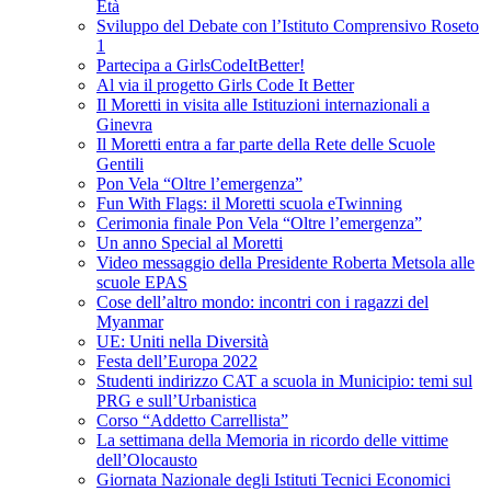
Età
Sviluppo del Debate con l’Istituto Comprensivo Roseto
1
Partecipa a GirlsCodeItBetter!
Al via il progetto Girls Code It Better
Il Moretti in visita alle Istituzioni internazionali a
Ginevra
Il Moretti entra a far parte della Rete delle Scuole
Gentili
Pon Vela “Oltre l’emergenza”
Fun With Flags: il Moretti scuola eTwinning
Cerimonia finale Pon Vela “Oltre l’emergenza”
Un anno Special al Moretti
Video messaggio della Presidente Roberta Metsola alle
scuole EPAS
Cose dell’altro mondo: incontri con i ragazzi del
Myanmar
UE: Uniti nella Diversità
Festa dell’Europa 2022
Studenti indirizzo CAT a scuola in Municipio: temi sul
PRG e sull’Urbanistica
Corso “Addetto Carrellista”
La settimana della Memoria in ricordo delle vittime
dell’Olocausto
Giornata Nazionale degli Istituti Tecnici Economici