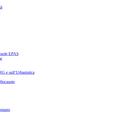
tà
1
scuole EPAS
ar
RG e sull’Urbanistica
’Olocausto
Romano