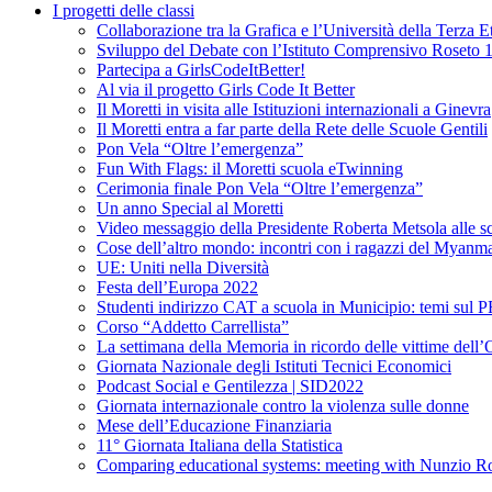
I progetti delle classi
Collaborazione tra la Grafica e l’Università della Terza E
Sviluppo del Debate con l’Istituto Comprensivo Roseto 
Partecipa a GirlsCodeItBetter!
Al via il progetto Girls Code It Better
Il Moretti in visita alle Istituzioni internazionali a Ginevra
Il Moretti entra a far parte della Rete delle Scuole Gentili
Pon Vela “Oltre l’emergenza”
Fun With Flags: il Moretti scuola eTwinning
Cerimonia finale Pon Vela “Oltre l’emergenza”
Un anno Special al Moretti
Video messaggio della Presidente Roberta Metsola alle 
Cose dell’altro mondo: incontri con i ragazzi del Myanm
UE: Uniti nella Diversità
Festa dell’Europa 2022
Studenti indirizzo CAT a scuola in Municipio: temi sul P
Corso “Addetto Carrellista”
La settimana della Memoria in ricordo delle vittime dell
Giornata Nazionale degli Istituti Tecnici Economici
Podcast Social e Gentilezza | SID2022
Giornata internazionale contro la violenza sulle donne
Mese dell’Educazione Finanziaria
11° Giornata Italiana della Statistica
Comparing educational systems: meeting with Nunzio 