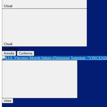
Chiudi
Chiudi
Conferma
Annulla
Conferma
Istituto d'Istruzione Superiore
"VINCENZ
close