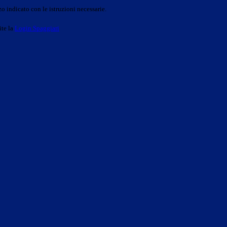
o indicato con le istruzioni necessarie.
ite la
Login Spaggiari