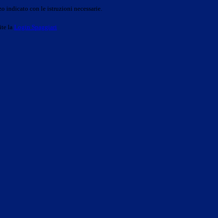
o indicato con le istruzioni necessarie.
ite la
Login Spaggiari