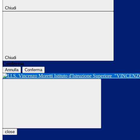
Chiudi
Chiudi
Conferma
Annulla
Conferma
Istituto d'Istruzione Superiore
"VINCENZ
close