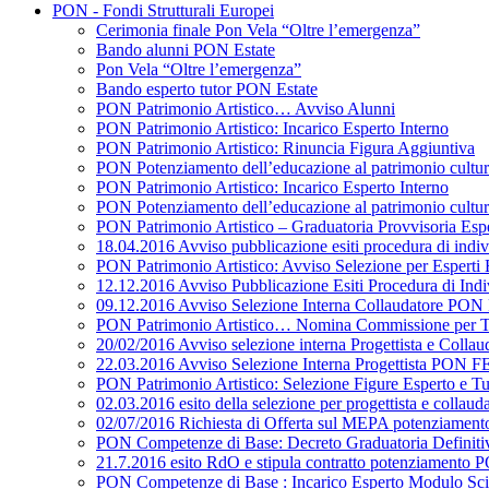
PON - Fondi Strutturali Europei
Cerimonia finale Pon Vela “Oltre l’emergenza”
Bando alunni PON Estate
Pon Vela “Oltre l’emergenza”
Bando esperto tutor PON Estate
PON Patrimonio Artistico… Avviso Alunni
PON Patrimonio Artistico: Incarico Esperto Interno
PON Patrimonio Artistico: Rinuncia Figura Aggiuntiva
PON Potenziamento dell’educazione al patrimonio cultural
PON Patrimonio Artistico: Incarico Esperto Interno
PON Potenziamento dell’educazione al patrimonio cultural
PON Patrimonio Artistico – Graduatoria Provvisoria Esper
18.04.2016 Avviso pubblicazione esiti procedura di ind
PON Patrimonio Artistico: Avviso Selezione per Esperti 
12.12.2016 Avviso Pubblicazione Esiti Procedura di In
09.12.2016 Avviso Selezione Interna Collaudatore PO
PON Patrimonio Artistico… Nomina Commissione per Tu
20/02/2016 Avviso selezione interna Progettista e C
22.03.2016 Avviso Selezione Interna Progettista PON F
PON Patrimonio Artistico: Selezione Figure Esperto e Tu
02.03.2016 esito della selezione per progettista e c
02/07/2016 Richiesta di Offerta sul MEPA potenziam
PON Competenze di Base: Decreto Graduatoria Definiti
21.7.2016 esito RdO e stipula contratto potenziamen
PON Competenze di Base : Incarico Esperto Modulo Sc