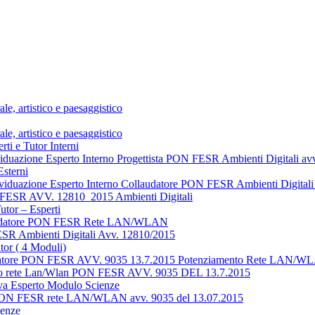
e, artistico e paesaggistico
e, artistico e paesaggistico
ti e Tutor Interni
ividuazione Esperto Interno Progettista PON FESR Ambienti Digitali a
Esterni
dividuazione Esperto Interno Collaudatore PON FESR Ambienti Digita
N FESR AVV. 12810_2015 Ambienti Digitali
tor – Esperti
ollaudatore PON FESR Rete LAN/WLAN
ESR Ambienti Digitali Avv. 12810/2015
tor ( 4 Moduli)
ollaudatore PON FESR AVV. 9035 13.7.2015 Potenziamento Rete LAN/
ento rete Lan/Wlan PON FESR AVV. 9035 DEL 13.7.2015
va Esperto Modulo Scienze
to PON FESR rete LAN/WLAN avv. 9035 del 13.07.2015
ienze