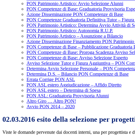
PON Patrimonio Artistico: Avvio Selezione Alunni
PON Competenze di Base: Graduatoria Provvisoria Esp
Azione Disseminazione PON Competenze di Base
PON Competenze Graduatoria Definitiva Tutor – Figura
PON Patrimonio Artistico: Determina Avvio Attività di S
PON Patrimonio Artistico: Autonomia R.U.P.
PON Patrimonio Artistico – Assunzione a Bilancio
Azione Disseminazione Finanziamento PON Patrimonio 
PON Competenze di Base – Pubblicazione Graduatoria Pr
PON Competenze di Base: Proroga Scadenza Avviso Sel
PON Competenze di Base: Avviso Selezione Esperto
Avviso Selezione Tutor e Figura Aggiuntiva – PON Com
Determina Avvio Selezione Personale – PON Competenz
Determina D.S. – Bilancio PON Competenze di Base
Errata Corrige PON ASL
PON ASL estero Aggiudicazione – Affido Diretto
PON ASL estero – Determina di Spesa
PON ASL: Graduatoria Provvisoria Alunni
Altro Giro … Altro PON!
Avvio PON 2014 – 2020
02.03.2016 esito della selezione per pro
Viste le domande pervenute dai docenti interni, una per progettista e 