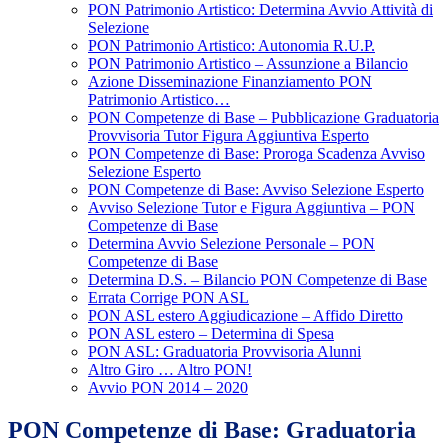
PON Patrimonio Artistico: Determina Avvio Attività di
Selezione
PON Patrimonio Artistico: Autonomia R.U.P.
PON Patrimonio Artistico – Assunzione a Bilancio
Azione Disseminazione Finanziamento PON
Patrimonio Artistico…
PON Competenze di Base – Pubblicazione Graduatoria
Provvisoria Tutor Figura Aggiuntiva Esperto
PON Competenze di Base: Proroga Scadenza Avviso
Selezione Esperto
PON Competenze di Base: Avviso Selezione Esperto
Avviso Selezione Tutor e Figura Aggiuntiva – PON
Competenze di Base
Determina Avvio Selezione Personale – PON
Competenze di Base
Determina D.S. – Bilancio PON Competenze di Base
Errata Corrige PON ASL
PON ASL estero Aggiudicazione – Affido Diretto
PON ASL estero – Determina di Spesa
PON ASL: Graduatoria Provvisoria Alunni
Altro Giro … Altro PON!
Avvio PON 2014 – 2020
PON Competenze di Base: Graduatoria