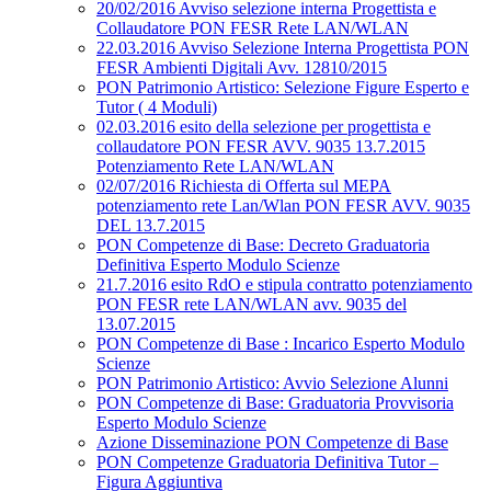
20/02/2016 Avviso selezione interna Progettista e
Collaudatore PON FESR Rete LAN/WLAN
22.03.2016 Avviso Selezione Interna Progettista PON
FESR Ambienti Digitali Avv. 12810/2015
PON Patrimonio Artistico: Selezione Figure Esperto e
Tutor ( 4 Moduli)
02.03.2016 esito della selezione per progettista e
collaudatore PON FESR AVV. 9035 13.7.2015
Potenziamento Rete LAN/WLAN
02/07/2016 Richiesta di Offerta sul MEPA
potenziamento rete Lan/Wlan PON FESR AVV. 9035
DEL 13.7.2015
PON Competenze di Base: Decreto Graduatoria
Definitiva Esperto Modulo Scienze
21.7.2016 esito RdO e stipula contratto potenziamento
PON FESR rete LAN/WLAN avv. 9035 del
13.07.2015
PON Competenze di Base : Incarico Esperto Modulo
Scienze
PON Patrimonio Artistico: Avvio Selezione Alunni
PON Competenze di Base: Graduatoria Provvisoria
Esperto Modulo Scienze
Azione Disseminazione PON Competenze di Base
PON Competenze Graduatoria Definitiva Tutor –
Figura Aggiuntiva