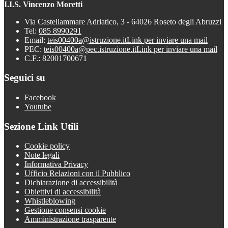
I.I.S. Vincenzo Moretti
Via Castellammare Adriatico, 3 - 64026 Roseto degli Abruzzi
Tel:
085 8990291
Email:
teis00400a@istruzione.it
Link per inviare una mail
PEC:
teis00400a@pec.istruzione.it
Link per inviare una mail
C.F.: 82001700671
Seguici su
Facebook
Youtube
Sezione Link Utili
Cookie policy
Note legali
Informativa Privacy
Ufficio Relazioni con il Pubblico
Dichiarazione di accessibilità
Obiettivi di accessibilità
Whistleblowing
Gestione consensi cookie
Amministrazione trasparente