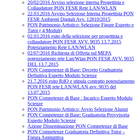
20/02/2016 Avviso selezione interna Progettista e
Collaudatore PON FESR Rete LAN/WLAN
22.03.2016 Avviso Selezione Interna Progettista PON
FESR Ambienti Digitali Avv. 12810/2015
PON Patrimonio Artistico: Selezione Figure Esperto e
Tutor ( 4 Moduli)
02.03.2016 esito della selezione per progettista e
collaudatore PON FESR AVV. 9035 13.7.2015
Potenziamento Rete LAN/WLAN
02/07/2016 Richiesta di Offerta sul MEPA
potenziamento rete Lan/Wlan PON FESR AVV. 9035
DEL 13.7.2015
PON Competenze di Base: Decreto Graduatoria
Definitiva Esperto Modulo Scienze
21.7.2016 esito RdO e stipula contratto potenziamento
PON FESR rete LAN/WLAN avv. 9035 del
13.07.2015
PON Competenze di Base : Incarico Esperto Modulo
Scienze
PON Patrimonio Artistico: Avvio Selezione Alunni
PON Competenze di Base: Graduatoria Provvisoria
Esperto Modulo Scienze
Azione Disseminazione PON Competenze di Base
PON Competenze Graduatoria Definitiva Tutor –
Figura Aggiuntiva