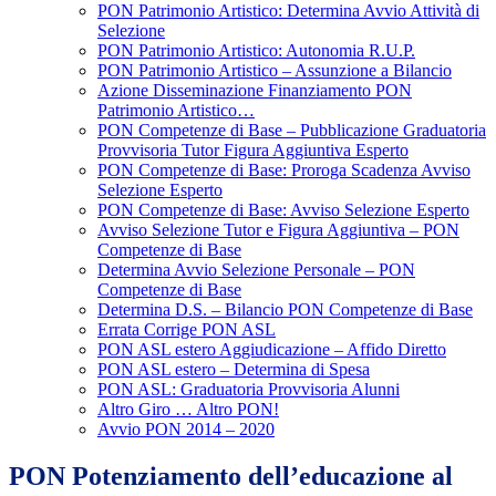
PON Patrimonio Artistico: Determina Avvio Attività di
Selezione
PON Patrimonio Artistico: Autonomia R.U.P.
PON Patrimonio Artistico – Assunzione a Bilancio
Azione Disseminazione Finanziamento PON
Patrimonio Artistico…
PON Competenze di Base – Pubblicazione Graduatoria
Provvisoria Tutor Figura Aggiuntiva Esperto
PON Competenze di Base: Proroga Scadenza Avviso
Selezione Esperto
PON Competenze di Base: Avviso Selezione Esperto
Avviso Selezione Tutor e Figura Aggiuntiva – PON
Competenze di Base
Determina Avvio Selezione Personale – PON
Competenze di Base
Determina D.S. – Bilancio PON Competenze di Base
Errata Corrige PON ASL
PON ASL estero Aggiudicazione – Affido Diretto
PON ASL estero – Determina di Spesa
PON ASL: Graduatoria Provvisoria Alunni
Altro Giro … Altro PON!
Avvio PON 2014 – 2020
PON Potenziamento dell’educazione al