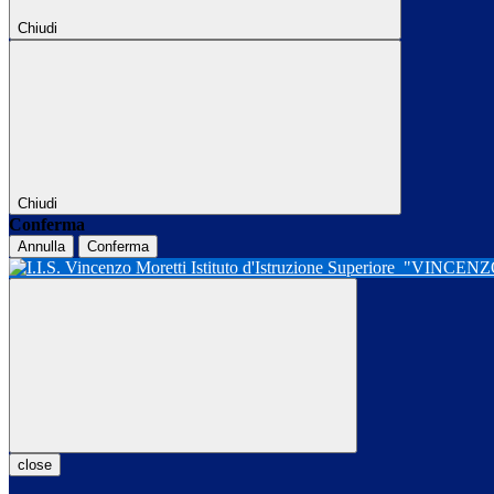
Chiudi
Chiudi
Conferma
Annulla
Conferma
Istituto d'Istruzione Superiore
"VINCENZ
close