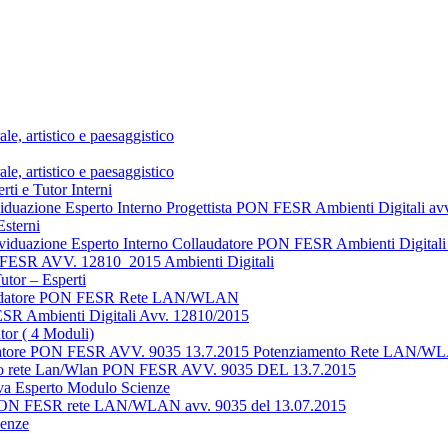
e, artistico e paesaggistico
e, artistico e paesaggistico
ti e Tutor Interni
ividuazione Esperto Interno Progettista PON FESR Ambienti Digitali a
Esterni
dividuazione Esperto Interno Collaudatore PON FESR Ambienti Digita
N FESR AVV. 12810_2015 Ambienti Digitali
tor – Esperti
ollaudatore PON FESR Rete LAN/WLAN
ESR Ambienti Digitali Avv. 12810/2015
tor ( 4 Moduli)
ollaudatore PON FESR AVV. 9035 13.7.2015 Potenziamento Rete LAN/
ento rete Lan/Wlan PON FESR AVV. 9035 DEL 13.7.2015
va Esperto Modulo Scienze
to PON FESR rete LAN/WLAN avv. 9035 del 13.07.2015
ienze