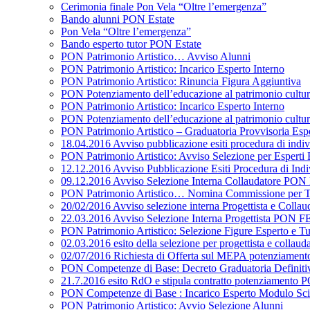
Cerimonia finale Pon Vela “Oltre l’emergenza”
Bando alunni PON Estate
Pon Vela “Oltre l’emergenza”
Bando esperto tutor PON Estate
PON Patrimonio Artistico… Avviso Alunni
PON Patrimonio Artistico: Incarico Esperto Interno
PON Patrimonio Artistico: Rinuncia Figura Aggiuntiva
PON Potenziamento dell’educazione al patrimonio cultural
PON Patrimonio Artistico: Incarico Esperto Interno
PON Potenziamento dell’educazione al patrimonio cultural
PON Patrimonio Artistico – Graduatoria Provvisoria Esper
18.04.2016 Avviso pubblicazione esiti procedura di ind
PON Patrimonio Artistico: Avviso Selezione per Esperti 
12.12.2016 Avviso Pubblicazione Esiti Procedura di In
09.12.2016 Avviso Selezione Interna Collaudatore PO
PON Patrimonio Artistico… Nomina Commissione per Tu
20/02/2016 Avviso selezione interna Progettista e C
22.03.2016 Avviso Selezione Interna Progettista PON F
PON Patrimonio Artistico: Selezione Figure Esperto e Tu
02.03.2016 esito della selezione per progettista e c
02/07/2016 Richiesta di Offerta sul MEPA potenziam
PON Competenze di Base: Decreto Graduatoria Definiti
21.7.2016 esito RdO e stipula contratto potenziamen
PON Competenze di Base : Incarico Esperto Modulo Sc
PON Patrimonio Artistico: Avvio Selezione Alunni