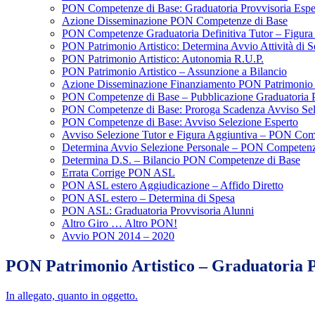
PON Competenze di Base: Graduatoria Provvisoria Esp
Azione Disseminazione PON Competenze di Base
PON Competenze Graduatoria Definitiva Tutor – Figura
PON Patrimonio Artistico: Determina Avvio Attività di S
PON Patrimonio Artistico: Autonomia R.U.P.
PON Patrimonio Artistico – Assunzione a Bilancio
Azione Disseminazione Finanziamento PON Patrimonio 
PON Competenze di Base – Pubblicazione Graduatoria Pr
PON Competenze di Base: Proroga Scadenza Avviso Sel
PON Competenze di Base: Avviso Selezione Esperto
Avviso Selezione Tutor e Figura Aggiuntiva – PON Com
Determina Avvio Selezione Personale – PON Competenz
Determina D.S. – Bilancio PON Competenze di Base
Errata Corrige PON ASL
PON ASL estero Aggiudicazione – Affido Diretto
PON ASL estero – Determina di Spesa
PON ASL: Graduatoria Provvisoria Alunni
Altro Giro … Altro PON!
Avvio PON 2014 – 2020
PON Patrimonio Artistico – Graduatoria Pr
In allegato, quanto in oggetto.