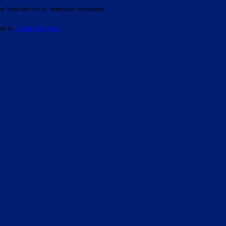
o indicato con le istruzioni necessarie.
ite la
Login Spaggiari