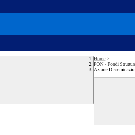
Home
>
PON - Fondi Struttur
Azione Disseminazi