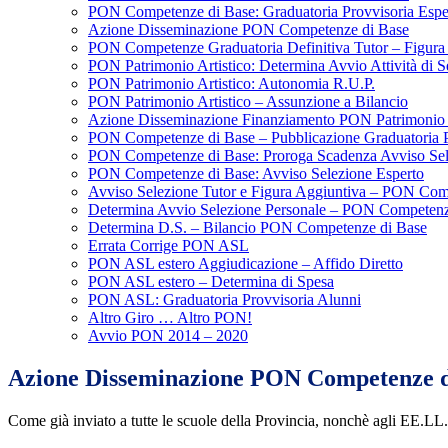
PON Competenze di Base: Graduatoria Provvisoria Esp
Azione Disseminazione PON Competenze di Base
PON Competenze Graduatoria Definitiva Tutor – Figura
PON Patrimonio Artistico: Determina Avvio Attività di S
PON Patrimonio Artistico: Autonomia R.U.P.
PON Patrimonio Artistico – Assunzione a Bilancio
Azione Disseminazione Finanziamento PON Patrimonio 
PON Competenze di Base – Pubblicazione Graduatoria Pr
PON Competenze di Base: Proroga Scadenza Avviso Sel
PON Competenze di Base: Avviso Selezione Esperto
Avviso Selezione Tutor e Figura Aggiuntiva – PON Com
Determina Avvio Selezione Personale – PON Competenz
Determina D.S. – Bilancio PON Competenze di Base
Errata Corrige PON ASL
PON ASL estero Aggiudicazione – Affido Diretto
PON ASL estero – Determina di Spesa
PON ASL: Graduatoria Provvisoria Alunni
Altro Giro … Altro PON!
Avvio PON 2014 – 2020
Azione Disseminazione PON Competenze d
Come già inviato a tutte le scuole della Provincia, nonchè agli EE.LL