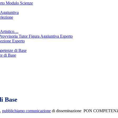
erto Modulo Scienze
 Aggiuntiva
elezione
Artistico…
ovvisoria Tutor Figura Aggiuntiva Esperto
ezione Esperto
petenze di Base
e di Base
i Base
.,
pubblichiamo comunicazione
di disseminazione PON COMPETEN