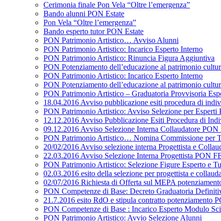
Cerimonia finale Pon Vela “Oltre l’emergenza”
Bando alunni PON Estate
Pon Vela “Oltre l’emergenza”
Bando esperto tutor PON Estate
PON Patrimonio Artistico… Avviso Alunni
PON Patrimonio Artistico: Incarico Esperto Interno
PON Patrimonio Artistico: Rinuncia Figura Aggiuntiva
PON Potenziamento dell’educazione al patrimonio cultural
PON Patrimonio Artistico: Incarico Esperto Interno
PON Potenziamento dell’educazione al patrimonio cultural
PON Patrimonio Artistico – Graduatoria Provvisoria Esper
18.04.2016 Avviso pubblicazione esiti procedura di ind
PON Patrimonio Artistico: Avviso Selezione per Esperti 
12.12.2016 Avviso Pubblicazione Esiti Procedura di In
09.12.2016 Avviso Selezione Interna Collaudatore PO
PON Patrimonio Artistico… Nomina Commissione per Tu
20/02/2016 Avviso selezione interna Progettista e C
22.03.2016 Avviso Selezione Interna Progettista PON F
PON Patrimonio Artistico: Selezione Figure Esperto e Tu
02.03.2016 esito della selezione per progettista e c
02/07/2016 Richiesta di Offerta sul MEPA potenziam
PON Competenze di Base: Decreto Graduatoria Definiti
21.7.2016 esito RdO e stipula contratto potenziamen
PON Competenze di Base : Incarico Esperto Modulo Sc
PON Patrimonio Artistico: Avvio Selezione Alunni