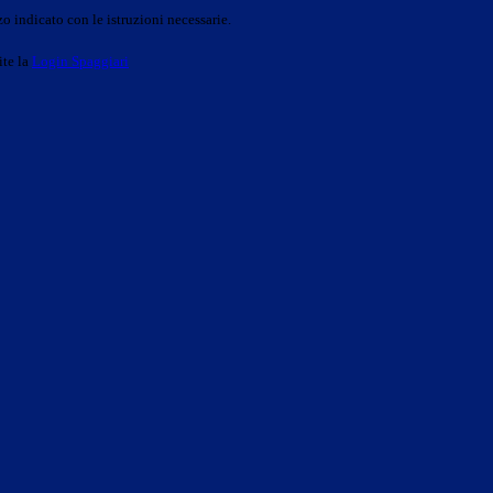
o indicato con le istruzioni necessarie.
ite la
Login Spaggiari