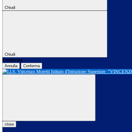
Chiudi
Chiudi
Conferma
Annulla
Conferma
Istituto d'Istruzione Superiore
"VINCENZ
close