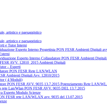
e, artistico e paesaggistico
e, artistico e paesaggistico
ti e Tutor Interni
ividuazione Esperto Interno Progettista PON FESR Ambienti Digitali a
Esterni
dividuazione Esperto Interno Collaudatore PON FESR Ambienti Digita
N FESR AVV. 12810_2015 Ambienti Digitali
tor – Esperti
ollaudatore PON FESR Rete LAN/WLAN
ESR Ambienti Digitali Avv. 12810/2015
tor ( 4 Moduli)
ollaudatore PON FESR AVV. 9035 13.7.2015 Potenziamento Rete LAN/
ento rete Lan/Wlan PON FESR AVV. 9035 DEL 13.7.2015
va Esperto Modulo Scienze
to PON FESR rete LAN/WLAN avv. 9035 del 13.07.2015
ienze