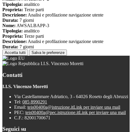
Tipologia:
analitico
Proprieta:
Terze parti
Descrizione:
Analisi e profilazione navigazione utente
Durata:
7 giorni
Nome:
AWSALBAPP-3
Tipologia:
analitico
Proprieta:
Terze parti
Descrizione:
Analisi e profilazione navigazione utente
Durata:
7 giorni
Accetta tutti
Salva le preferenze
I.I.S. Vincenzo Moretti
Contatti
I.I.S. Vincenzo Moretti
Via Castellammare Adriatico, 3 - 64026 Roseto degli Abruzzi
Tel:
085 8990291
Email:
teis00400a@istruzione.it
Link per inviare una mail
PEC:
teis00400a@pec.istruzione.it
Link per inviare una mail
C.F.: 82001700671
Seguici su