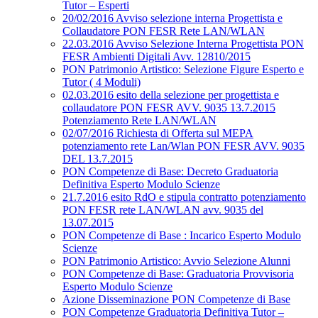
Tutor – Esperti
20/02/2016 Avviso selezione interna Progettista e
Collaudatore PON FESR Rete LAN/WLAN
22.03.2016 Avviso Selezione Interna Progettista PON
FESR Ambienti Digitali Avv. 12810/2015
PON Patrimonio Artistico: Selezione Figure Esperto e
Tutor ( 4 Moduli)
02.03.2016 esito della selezione per progettista e
collaudatore PON FESR AVV. 9035 13.7.2015
Potenziamento Rete LAN/WLAN
02/07/2016 Richiesta di Offerta sul MEPA
potenziamento rete Lan/Wlan PON FESR AVV. 9035
DEL 13.7.2015
PON Competenze di Base: Decreto Graduatoria
Definitiva Esperto Modulo Scienze
21.7.2016 esito RdO e stipula contratto potenziamento
PON FESR rete LAN/WLAN avv. 9035 del
13.07.2015
PON Competenze di Base : Incarico Esperto Modulo
Scienze
PON Patrimonio Artistico: Avvio Selezione Alunni
PON Competenze di Base: Graduatoria Provvisoria
Esperto Modulo Scienze
Azione Disseminazione PON Competenze di Base
PON Competenze Graduatoria Definitiva Tutor –