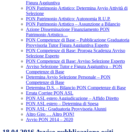
Figura Aggiuntiva
PON Patrimonio Artistico: Determina Avvio Attività di
Selezione
PON Patrimonio Artistico: Autonomia R.U.P.
PON Patrimonio Artistico – Assunzione a Bilancio
Azione Disseminazione Finanziamento PON
Patrimonio Artistico…
PON Competenze di Base – Pubblicazione Graduatoria
Provvisoria Tutor Figura Aggiuntiva Esperto
PON Competenze di Base: Proroga Scadenza Avviso
Selezione Esperto
PON Competenze di Base: Avviso Selezione Esperto
Avviso Selezione Tutor e Figura Aggiuntiva – PON
Competenze di Base
Determina Avvio Selezione Personale – PON
Competenze di Base
Determina D.S. – Bilancio PON Competenze di Base
Errata Corrige PON ASL
PON ASL estero Aggiudicazione – Affido Diretto
PON ASL estero – Determina di Spesa
PON ASL: Graduatoria Provvisoria Alunni
Altro Giro … Altro PON!
Avvio PON 2014 – 2020