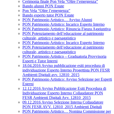
Cerimonia finale Pon Vela “Oltre l’emergenza”
Bando alunni PON Estate
Pon Vela “Oltre l’emergenza”
Bando esperto tutor PON Estate
PON Patrimonio Artistico… Avviso Alunni
PON Patrimonio Artistico: Incarico Esperto Interno
PON Patrimonio Artistico: Rinuncia Figura Aggiuntiva
PON Potenziamento dell’educazione al patrimonio
culturale, artistico e paesaggistico
PON Patrimonio Artistico: Incarico Esperto Interno
PON Potenziamento dell’educazione al patrimonio
culturale, artistico e paesaggistico
PON Patrimonio Artistico – Graduatoria Provvisoria
Esperti e Tutor Interni
18.04.2016 Avviso pubblicazione esiti procedura di
individuazione Esperto Interno Progettista PON FESR
Ambienti Digitali avv. 12810_2015
PON Patrimonio Artistico: Avviso Selezione per Esperti
Esterni
12.12.2016 Avviso Pubblicazione Esiti Procedura di
Individuazione Esperto Interno Collaudatore PON
FESR Ambienti Digitali Avv. 12810_2015
09.12.2016 Avviso Selezione Interna Collaudatore
PON FESR AVV. 12810_2015 Ambienti Digitali
PON Patrimonio Artistico… Nomina Commissione per